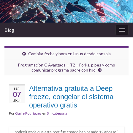
Blog
Alter
la
nave
Cambiar fecha y hora en Linux desde consola
Programacion C Avanzada – T2 – Forks, pipes y como
comunicar programa padre con hijo
Alternativa gratuita a Deep
SEP
07
freeze, congelar el sistema
2014
operativo gratis
Por
Guille Rodríguez
en
Sin categoría
[notice]Desde que este post fue creado han pasado 12 años así