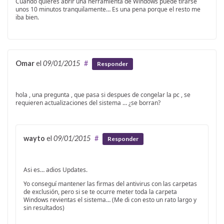
Cuando quieres abrir una herramienta de Windows puede tirarse
unos 10 minutos tranquilamente… Es una pena porque el resto me
iba bien.
Omar
el
09/01/2015
#
Responder
hola , una pregunta , que pasa si despues de congelar la pc , se
requieren actualizaciones del sistema … ¿se borran?
wayto
el
09/01/2015
#
Responder
Asi es… adios Updates.
Yo conseguí mantener las firmas del antivirus con las carpetas
de exclusión, pero si se te ocurre meter toda la carpeta
Windows revientas el sistema… (Me di con esto un rato largo y
sin resultados)