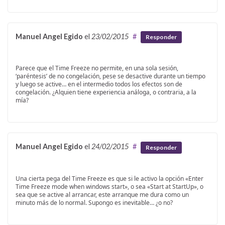
Manuel Angel Egido
el
23/02/2015
#
Responder
Parece que el Time Freeze no permite, en una sola sesión,
‘paréntesis’ de no congelación, pese se desactive durante un tiempo
y luego se active… en el intermedio todos los efectos son de
congelación. ¿Alquien tiene experiencia análoga, o contraria, a la
mía?
Manuel Angel Egido
el
24/02/2015
#
Responder
Una cierta pega del Time Freeze es que si le activo la opción «Enter
Time Freeze mode when windows start», o sea «Start at StartUp», o
sea que se active al arrancar, este arranque me dura como un
minuto más de lo normal. Supongo es inevitable… ¿o no?