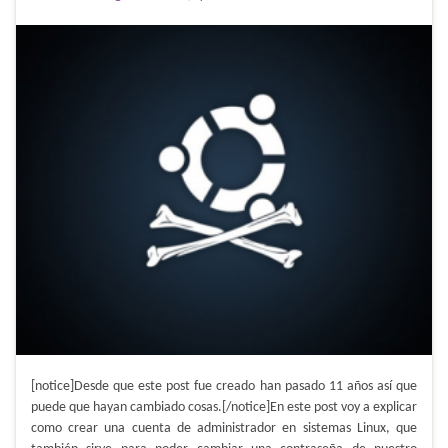
[notice]Desde que este post fue creado han pasado 11 años así que
puede que hayan cambiado cosas.[/notice]En este post voy a explicar
como crear una cuenta de administrador en sistemas Linux, que