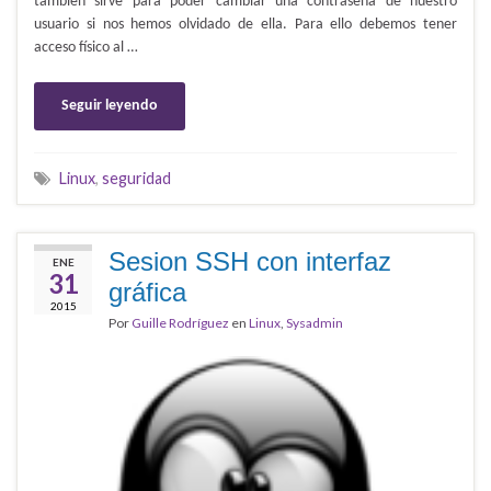
también sirve para poder cambiar una contraseña de nuestro
usuario si nos hemos olvidado de ella. Para ello debemos tener
acceso físico al …
Seguir leyendo
Linux
,
seguridad
Sesion SSH con interfaz
ENE
31
gráfica
2015
Por
Guille Rodríguez
en
Linux
,
Sysadmin