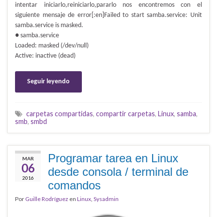
intentar iniciarlo,reiniciarlo,pararlo nos encontremos con el
siguiente mensaje de error[:en]Failed to start samba.service: Unit
samba.service is masked.
● samba.service
Loaded: masked (/dev/null)
Active: inactive (dead)
Seguir leyendo
carpetas compartidas
,
compartir carpetas
,
Linux
,
samba
,
smb
,
smbd
Programar tarea en Linux
MAR
06
desde consola / terminal de
2016
comandos
Por
Guille Rodríguez
en
Linux
,
Sysadmin