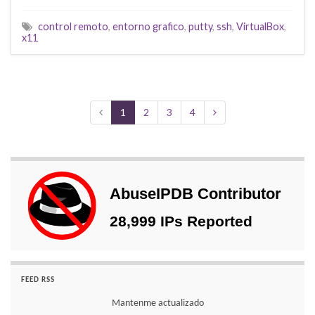
control remoto
,
entorno grafico
,
putty
,
ssh
,
VirtualBox
,
x11
1
2
3
4
FEED RSS
Mantenme actualizado