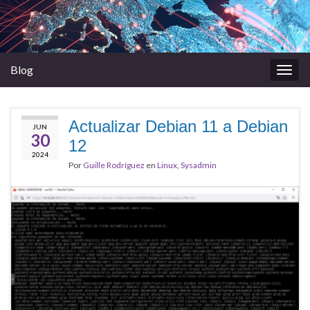
Blog
Alter
la
nave
Actualizar Debian 11 a Debian
JUN
30
12
2024
Por
Guille Rodríguez
en
Linux
,
Sysadmin