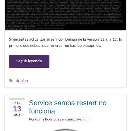
Si necesitas actualizar el servidor Debian de la version 11 a la 12, lo
primero que debes hacer es crear un backup o snapshot.
Seguir leyendo
debian
Service samba restart no
MAR
13
funciona
2016
Por
Guille Rodríguez
en
Linux
,
Sysadmin