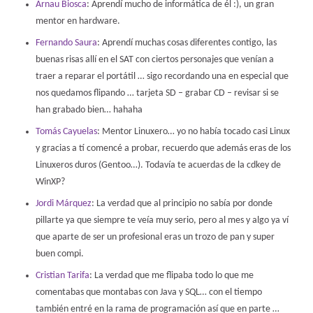
Arnau Biosca
: Aprendí mucho de informática de él :), un gran
mentor en hardware.
Fernando Saura
: Aprendí muchas cosas diferentes contigo, las
buenas risas allí en el SAT con ciertos personajes que venían a
traer a reparar el portátil … sigo recordando una en especial que
nos quedamos flipando … tarjeta SD – grabar CD – revisar si se
han grabado bien… hahaha
Tomás Cayuelas
: Mentor Linuxero… yo no había tocado casi Linux
y gracias a tí comencé a probar, recuerdo que además eras de los
Linuxeros duros (Gentoo…). Todavía te acuerdas de la cdkey de
WinXP?
Jordi Márquez
: La verdad que al principio no sabía por donde
pillarte ya que siempre te veía muy serio, pero al mes y algo ya ví
que aparte de ser un profesional eras un trozo de pan y super
buen compi.
Cristian Tarifa
: La verdad que me flipaba todo lo que me
comentabas que montabas con Java y SQL… con el tiempo
también entré en la rama de programación así que en parte …