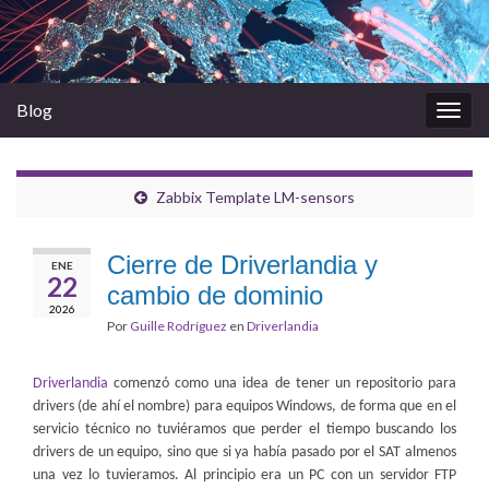
Blog
Alter
la
nave
Zabbix Template LM-sensors
Cierre de Driverlandia y
ENE
22
cambio de dominio
2026
Por
Guille Rodríguez
en
Driverlandia
Driverlandia
comenzó como una idea de tener un repositorio para
drivers (de ahí el nombre) para equipos Windows, de forma que en el
servicio técnico no tuviéramos que perder el tiempo buscando los
drivers de un equipo, sino que si ya había pasado por el SAT almenos
una vez lo tuvieramos. Al principio era un PC con un servidor FTP