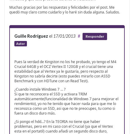
Muchas gracias por las respuestas y felicidades por el post. Me
quedó muy claro como cuidarlo y lo haré sin duda alguna. Saludos.
Guille Rodríguez
el
17/01/2013
#
Responder
Autor
Pues la verdad de Kingston no los he probado, yo tengo el M4
Crucial 64GB y el OCZ Vertex II 120GB y el crucial tiene una
estabilidad que al Vertex ya le gustaría, pero respecto al
Kingston no sabría decirte (esto puedes mirarlo con ASSD
Benchmark y con HDTune con un Read Test).
¿Cuando instale Windows 7 … ?
Si que te reconocera el SSD y activara TRIM
automáticamente(funcionalidad de Windows 7 para mejorar el
rendimiento), yo no he tenido que hacer nada para que me lo
reconozca como un SSD, asi que no te preocupes, tu como si
fuera un disco duro más.
¿Si pongo el hdd…? En la TEORIA no tiene que haber
problemas, pero en mi caso con el Crucial (ya que el Vertex
esta en el portatil) cuando añadi un segundo disco duro,