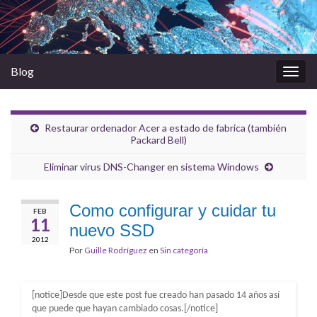
Blog
Alter
la
nave
Restaurar ordenador Acer a estado de fabrica (también
Packard Bell)
Eliminar virus DNS-Changer en sistema Windows
Como configurar y cuidar tu
FEB
11
nuevo SSD
2012
Por
Guille Rodríguez
en
Sin categoría
[notice]Desde que este post fue creado han pasado 14 años así
que puede que hayan cambiado cosas.[/notice]