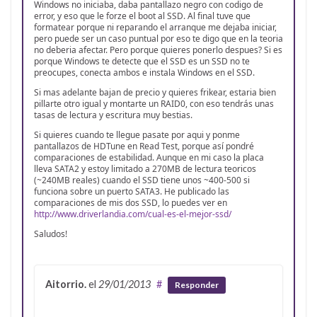
Windows no iniciaba, daba pantallazo negro con codigo de
error, y eso que le forze el boot al SSD. Al final tuve que
formatear porque ni reparando el arranque me dejaba iniciar,
pero puede ser un caso puntual por eso te digo que en la teoria
no deberia afectar. Pero porque quieres ponerlo despues? Si es
porque Windows te detecte que el SSD es un SSD no te
preocupes, conecta ambos e instala Windows en el SSD.
Si mas adelante bajan de precio y quieres frikear, estaria bien
pillarte otro igual y montarte un RAID0, con eso tendrás unas
tasas de lectura y escritura muy bestias.
Si quieres cuando te llegue pasate por aqui y ponme
pantallazos de HDTune en Read Test, porque así pondré
comparaciones de estabilidad. Aunque en mi caso la placa
lleva SATA2 y estoy limitado a 270MB de lectura teoricos
(~240MB reales) cuando el SSD tiene unos ~400-500 si
funciona sobre un puerto SATA3. He publicado las
comparaciones de mis dos SSD, lo puedes ver en
http://www.driverlandia.com/cual-es-el-mejor-ssd/
Saludos!
Aitorrio.
el
29/01/2013
#
Responder