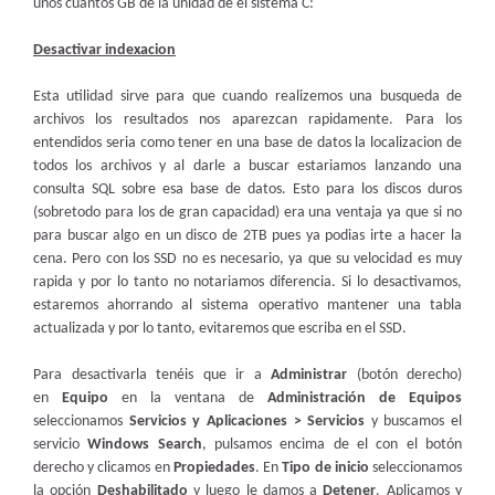
unos cuantos GB de la unidad de el sistema C:
Desactivar indexacion
Esta utilidad sirve para que cuando realizemos una busqueda de
archivos los resultados nos aparezcan rapidamente. Para los
entendidos seria como tener en una base de datos la localizacion de
todos los archivos y al darle a buscar estariamos lanzando una
consulta SQL sobre esa base de datos. Esto para los discos duros
(sobretodo para los de gran capacidad) era una ventaja ya que si no
para buscar algo en un disco de 2TB pues ya podias irte a hacer la
cena. Pero con los SSD no es necesario, ya que su velocidad es muy
rapida y por lo tanto no notariamos diferencia. Si lo desactivamos,
estaremos ahorrando al sistema operativo mantener una tabla
actualizada y por lo tanto, evitaremos que escriba en el SSD.
Para desactivarla tenéis que ir a
Administrar
(botón derecho)
en
Equipo
en la ventana de
Administración de Equipos
seleccionamos
Servicios y Aplicaciones > Servicios
y buscamos el
servicio
Windows Search
, pulsamos encima de el con el botón
derecho y clicamos en
Propiedades
. En
Tipo de inicio
seleccionamos
la opción
Deshabilitado
y luego le damos a
Detener
. Aplicamos y