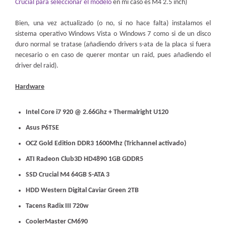
Crucial para seleccionar el modelo
en mi caso es M4 2.5 inch)
Bien, una vez actualizado (o no, si no hace falta) instalamos el
sistema operativo Windows Vista o Windows 7 como si de un disco
duro normal se tratase (añadiendo drivers s-ata de la placa si fuera
necesario o en caso de querer montar un raid, pues añadiendo el
driver del raid).
Hardware
Intel Core i7 920 @ 2.66Ghz + Thermalright U120
Asus P6TSE
OCZ Gold Edition DDR3 1600Mhz (Trichannel activado)
ATI Radeon Club3D HD4890 1GB GDDR5
SSD Crucial M4 64GB S-ATA 3
HDD Western Digital Caviar Green 2TB
Tacens Radix III 720w
CoolerMaster CM690