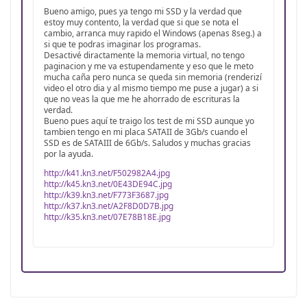
Bueno amigo, pues ya tengo mi SSD y la verdad que
estoy muy contento, la verdad que si que se nota el
cambio, arranca muy rapido el Windows (apenas 8seg.) a
si que te podras imaginar los programas.
Desactivé diractamente la memoria virtual, no tengo
paginacion y me va estupendamente y eso que le meto
mucha caña pero nunca se queda sin memoria (renderizí
video el otro dia y al mismo tiempo me puse a jugar) a si
que no veas la que me he ahorrado de escrituras la
verdad.
Bueno pues aquí te traigo los test de mi SSD aunque yo
tambien tengo en mi placa SATAII de 3Gb/s cuando el
SSD es de SATAIII de 6Gb/s. Saludos y muchas gracias
por la ayuda.
http://k41.kn3.net/F502982A4.jpg
http://k45.kn3.net/0E43DE94C.jpg
http://k39.kn3.net/F773F3687.jpg
http://k37.kn3.net/A2F8D0D7B.jpg
http://k35.kn3.net/07E78B18E.jpg