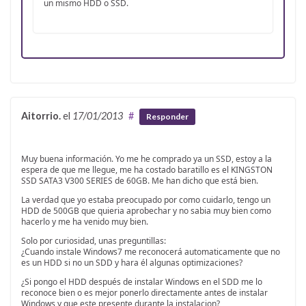
un mismo HDD o SSD.
Aitorrio.
el
17/01/2013
#
Responder
Muy buena información. Yo me he comprado ya un SSD, estoy a la
espera de que me llegue, me ha costado baratillo es el KINGSTON
SSD SATA3 V300 SERIES de 60GB. Me han dicho que está bien.
La verdad que yo estaba preocupado por como cuidarlo, tengo un
HDD de 500GB que quieria aprobechar y no sabia muy bien como
hacerlo y me ha venido muy bien.
Solo por curiosidad, unas preguntillas:
¿Cuando instale Windows7 me reconocerá automaticamente que no
es un HDD si no un SDD y hara él algunas optimizaciones?
¿Si pongo el HDD después de instalar Windows en el SDD me lo
reconoce bien o es mejor ponerlo directamente antes de instalar
Windows y que este presente durante la instalacion?