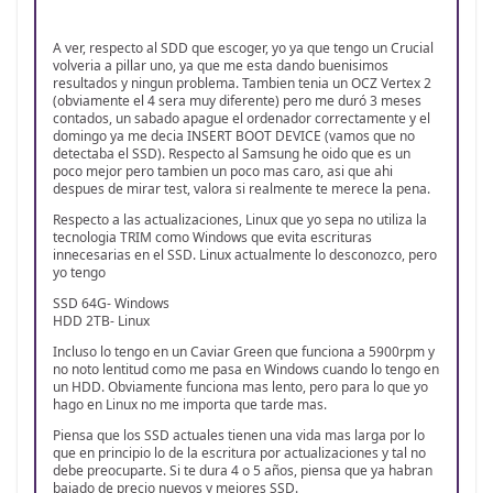
A ver, respecto al SDD que escoger, yo ya que tengo un Crucial
volveria a pillar uno, ya que me esta dando buenisimos
resultados y ningun problema. Tambien tenia un OCZ Vertex 2
(obviamente el 4 sera muy diferente) pero me duró 3 meses
contados, un sabado apague el ordenador correctamente y el
domingo ya me decia INSERT BOOT DEVICE (vamos que no
detectaba el SSD). Respecto al Samsung he oido que es un
poco mejor pero tambien un poco mas caro, asi que ahi
despues de mirar test, valora si realmente te merece la pena.
Respecto a las actualizaciones, Linux que yo sepa no utiliza la
tecnologia TRIM como Windows que evita escrituras
innecesarias en el SSD. Linux actualmente lo desconozco, pero
yo tengo
SSD 64G- Windows
HDD 2TB- Linux
Incluso lo tengo en un Caviar Green que funciona a 5900rpm y
no noto lentitud como me pasa en Windows cuando lo tengo en
un HDD. Obviamente funciona mas lento, pero para lo que yo
hago en Linux no me importa que tarde mas.
Piensa que los SSD actuales tienen una vida mas larga por lo
que en principio lo de la escritura por actualizaciones y tal no
debe preocuparte. Si te dura 4 o 5 años, piensa que ya habran
bajado de precio nuevos y mejores SSD.