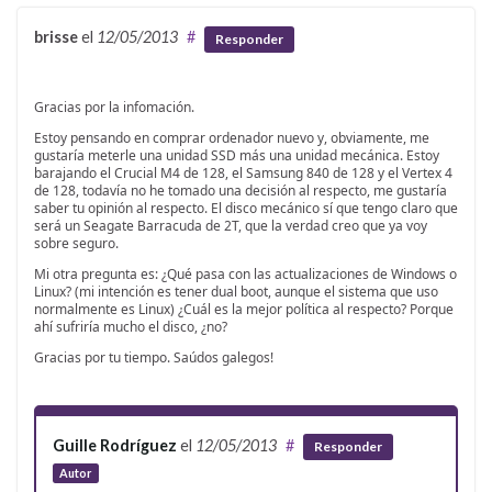
brisse
el
12/05/2013
#
Responder
Gracias por la infomación.
Estoy pensando en comprar ordenador nuevo y, obviamente, me
gustaría meterle una unidad SSD más una unidad mecánica. Estoy
barajando el Crucial M4 de 128, el Samsung 840 de 128 y el Vertex 4
de 128, todavía no he tomado una decisión al respecto, me gustaría
saber tu opinión al respecto. El disco mecánico sí que tengo claro que
será un Seagate Barracuda de 2T, que la verdad creo que ya voy
sobre seguro.
Mi otra pregunta es: ¿Qué pasa con las actualizaciones de Windows o
Linux? (mi intención es tener dual boot, aunque el sistema que uso
normalmente es Linux) ¿Cuál es la mejor política al respecto? Porque
ahí sufriría mucho el disco, ¿no?
Gracias por tu tiempo. Saúdos galegos!
Guille Rodríguez
el
12/05/2013
#
Responder
Autor