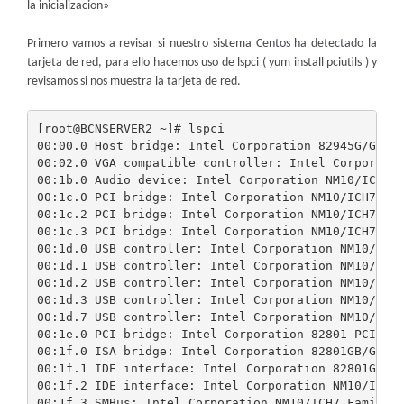
la inicializacion»
Primero vamos a revisar si nuestro sistema Centos ha detectado la
tarjeta de red, para ello hacemos uso de lspci ( yum install pciutils ) y
revisamos si nos muestra la tarjeta de red.
[root@BCNSERVER2 ~]# lspci

00:00.0 Host bridge: Intel Corporation 82945G/GZ/P/
00:02.0 VGA compatible controller: Intel Corporatio
00:1b.0 Audio device: Intel Corporation NM10/ICH7 F
00:1c.0 PCI bridge: Intel Corporation NM10/ICH7 Fam
00:1c.2 PCI bridge: Intel Corporation NM10/ICH7 Fam
00:1c.3 PCI bridge: Intel Corporation NM10/ICH7 Fam
00:1d.0 USB controller: Intel Corporation NM10/ICH7
00:1d.1 USB controller: Intel Corporation NM10/ICH7
00:1d.2 USB controller: Intel Corporation NM10/ICH7
00:1d.3 USB controller: Intel Corporation NM10/ICH7
00:1d.7 USB controller: Intel Corporation NM10/ICH7
00:1e.0 PCI bridge: Intel Corporation 82801 PCI Bri
00:1f.0 ISA bridge: Intel Corporation 82801GB/GR (I
00:1f.1 IDE interface: Intel Corporation 82801G (IC
00:1f.2 IDE interface: Intel Corporation NM10/ICH7 
00:1f.3 SMBus: Intel Corporation NM10/ICH7 Family S