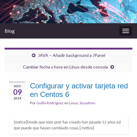
Blog
Alter
la
nave
JAVA – Añadir background a JPanel
Cambiar fecha y hora en Linux desde consola
Configurar y activar tarjeta red
AGO
09
en Centos 6
2014
Por
Guille Rodríguez
en
Linux
,
Sysadmin
[notice]Desde que este post fue creado han pasado 12 años así
que puede que hayan cambiado cosas.[/notice]