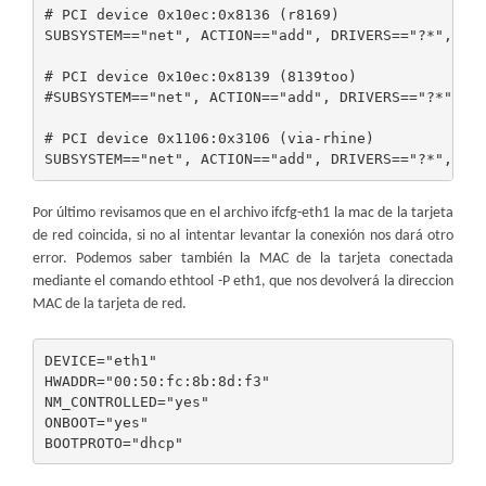
# PCI device 0x10ec:0x8136 (r8169)

SUBSYSTEM=="net", ACTION=="add", DRIVERS=="?*", ATT
# PCI device 0x10ec:0x8139 (8139too)

#SUBSYSTEM=="net", ACTION=="add", DRIVERS=="?*", AT
# PCI device 0x1106:0x3106 (via-rhine)

Por último revisamos que en el archivo ifcfg-eth1 la mac de la tarjeta
de red coincida, si no al intentar levantar la conexión nos dará otro
error. Podemos saber también la MAC de la tarjeta conectada
mediante el comando ethtool -P eth1, que nos devolverá la direccion
MAC de la tarjeta de red.
DEVICE="eth1"

HWADDR="00:50:fc:8b:8d:f3"

NM_CONTROLLED="yes"

ONBOOT="yes"
