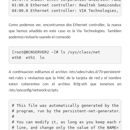
01:00.0 Ethernet controller: Realtek Semiconductor 
Como podemos ver, encontramos dos Ethernet controller, la nueva
que hemos añadido en este caso es la Via Technologies. Tambien
podemos revisarlo usando el comando
[root@BCNSERVER2 ~]# ls /sys/class/net

A continuacion editamos el archivo /etc/udev/rules.d/70-persistent-
net.rules y revisamos que la MAC de la tarjeta de red y el nombre
esten coherentes con el archivo ifcfg-eth que tenemos en
/etc/sysconfig/network-scripts.
# This file was automatically generated by the /lib
# program, run by the persistent-net-generator.rule
#

# You can modify it, as long as you keep each rule 
# line, and change only the value of the NAME= key.