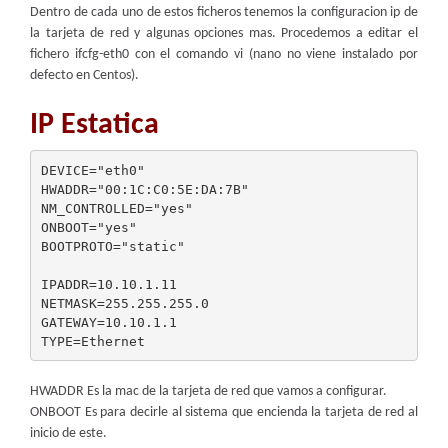
Dentro de cada uno de estos ficheros tenemos la configuracion ip de
la tarjeta de red y algunas opciones mas. Procedemos a editar el
fichero ifcfg-eth0 con el comando vi (nano no viene instalado por
defecto en Centos).
IP Estatica
DEVICE="eth0"

HWADDR="00:1C:C0:5E:DA:7B"

NM_CONTROLLED="yes"

ONBOOT="yes"

BOOTPROTO="static"

IPADDR=10.10.1.11

NETMASK=255.255.255.0

GATEWAY=10.10.1.1

HWADDR Es la mac de la tarjeta de red que vamos a configurar.
ONBOOT Es para decirle al sistema que encienda la tarjeta de red al
inicio de este.