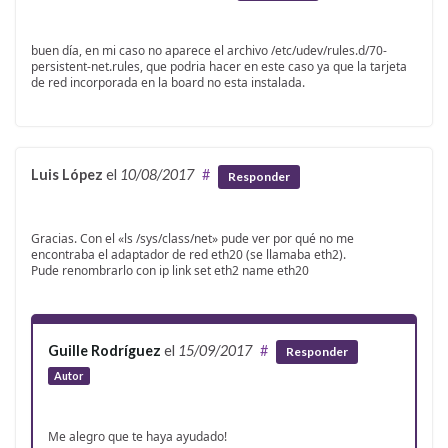
buen día, en mi caso no aparece el archivo /etc/udev/rules.d/70-
persistent-net.rules, que podria hacer en este caso ya que la tarjeta
de red incorporada en la board no esta instalada.
Luis López
el
10/08/2017
#
Responder
Gracias. Con el «ls /sys/class/net» pude ver por qué no me
encontraba el adaptador de red eth20 (se llamaba eth2).
Pude renombrarlo con ip link set eth2 name eth20
Guille Rodríguez
el
15/09/2017
#
Responder
Autor
Me alegro que te haya ayudado!