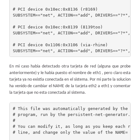
# PCI device 0x10ec:0x8136 (r8169)

SUBSYSTEM=="net", ACTION=="add", DRIVERS=="?*", ATT
# PCI device 0x10ec:0x8139 (8139too)

SUBSYSTEM=="net", ACTION=="add", DRIVERS=="?*", ATT
# PCI device 0x1106:0x3106 (via-rhine)

En mi caso habia detectado otra tarjeta de red (alguna que probe
anteriormente) y le habia puesto el nombre de eth1 , pero claro esta
tarjeta ya no existia conectada en el sistema. Por mi parte la solucion
ha venido de cambiar el NAME de la tarjeta eth2 a eth1 y comentar
la tarjeta que no esta conectada al sistema.
# This file was automatically generated by the /lib
# program, run by the persistent-net-generator.rule
#

# You can modify it, as long as you keep each rule 
# line, and change only the value of the NAME= key.