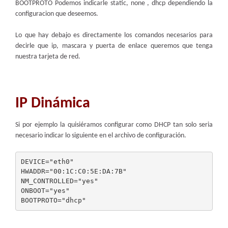
BOOTPROTO Podemos indicarle static, none , dhcp dependiendo la
configuracion que deseemos.
Lo que hay debajo es directamente los comandos necesarios para
decirle que ip, mascara y puerta de enlace queremos que tenga
nuestra tarjeta de red.
IP Dinámica
Si por ejemplo la quisiéramos configurar como DHCP tan solo seria
necesario indicar lo siguiente en el archivo de configuración.
DEVICE="eth0"

HWADDR="00:1C:C0:5E:DA:7B"

NM_CONTROLLED="yes"

ONBOOT="yes"
