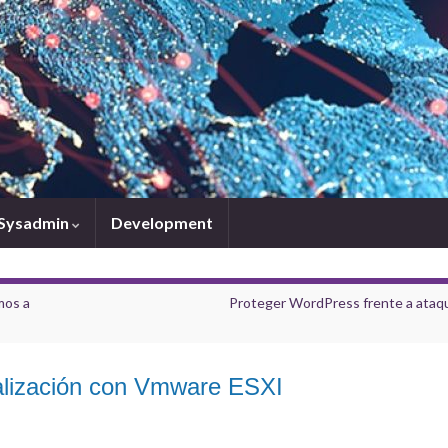
Sysadmin
Development
mos a
Proteger WordPress frente a ataq
tualización con Vmware ESXI