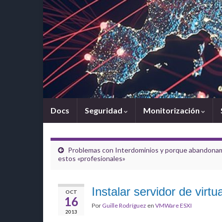
Docs
Seguridad
Monitorización
Problemas con Interdominios y porque abandona
estos «profesionales»
Instalar servidor de vir
OCT
16
Por
Guille Rodríguez
en
VMWare ESXI
2013