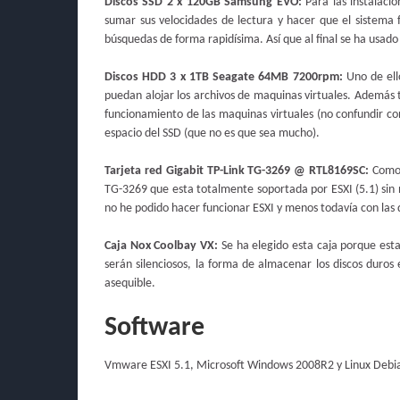
Discos SSD 2 x 120GB Samsung EVO:
Para las instalaci
sumar sus velocidades de lectura y hacer que el sistema f
búsquedas de forma rapidísima. Así que al final se ha usad
Discos HDD 3 x 1TB Seagate 64MB 7200rpm:
Uno de ell
puedan alojar los archivos de maquinas virtuales. Además 
funcionamiento de las maquinas virtuales (no confundir c
espacio del SSD (que no es que sea mucho).
Tarjeta red Gigabit TP-Link TG-3269 @ RTL8169SC:
Como l
TG-3269 que esta totalmente soportada por ESXI (5.1) sin n
no he podido hacer funcionar ESXI y menos todavía con las 
Caja Nox Coolbay VX:
Se ha elegido esta caja porque esta
serán silenciosos, la forma de almacenar los discos duros
asequible.
Software
Vmware ESXI 5.1, Microsoft Windows 2008R2 y Linux Debi