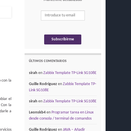
ÚLTIMOS COMENTARIOS
sirah
en
Zabbix Template TP-Link SG108E
 con la
Guille Rodríguez
en
Zabbix Template TP-
Link SG108E
biar el
sirah
en
Zabbix Template TP-Link SG108E
 Con la
darle a
Leonskb4
en
Programar tarea en Linux
desde consola / terminal de comandos
rvicios
Guille Rodríguez
en
JAVA – Añadir