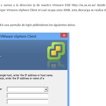
y vamos a la direccion ip de nuestro Vmware ESXI http://xx.xx.xx.xx/ donde
gar Vmware vSphere Client el cual ocupa unos 300B, esta descarga se realiza d
rá una pantalla de login pidiéndonos los siguientes datos.