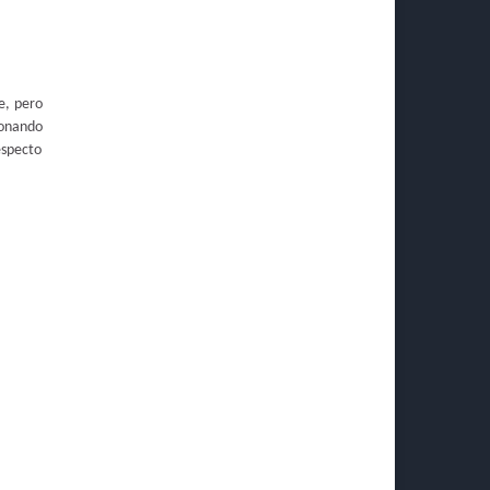
e, pero
ionando
especto