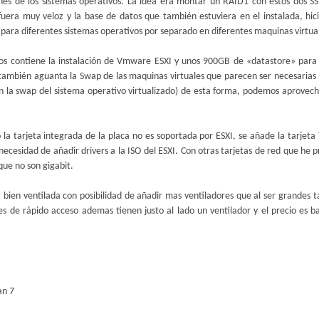
ones de los sistemas operativos. La idea era montar un RAID1 con estos dos S
uera muy veloz y la base de datos que también estuviera en el instalada, hici
o para diferentes sistemas operativos por separado en diferentes maquinas virtua
os contiene la instalación de Vmware ESXI y unos 900GB de «datastore» para
también aguanta la Swap de las maquinas virtuales que parecen ser necesarias 
on la swap del sistema operativo virtualizado) de esta forma, podemos aprovec
a tarjeta integrada de la placa no es soportada por ESXI, se añade la tarjeta 
ecesidad de añadir drivers a la ISO del ESXI. Con otras tarjetas de red que he 
que no son gigabit.
 bien ventilada con posibilidad de añadir mas ventiladores que al ser grandes 
 es de rápido acceso ademas tienen justo al lado un ventilador y el precio es b
an 7