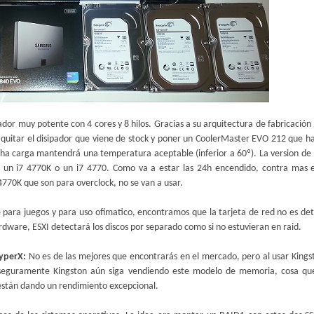
or muy potente con 4 cores y 8 hilos. Gracias a su arquitectura de fabricación
quitar el disipador que viene de stock y poner un CoolerMaster EVO 212 que h
a carga mantendrá una temperatura aceptable (inferior a 60º). La version de I
 un i7 4770K o un i7 4770. Como va a estar las 24h encendido, contra mas 
770K que son para overclock, no se van a usar.
 para juegos y para uso ofimatico, encontramos que la tarjeta de red no es de
dware, ESXI detectará los discos por separado como si no estuvieran en raid.
yperX:
No es de las mejores que encontrarás en el mercado, pero al usar Kings
seguramente Kingston aún siga vendiendo este modelo de memoria, cosa qu
 están dando un rendimiento excepcional.