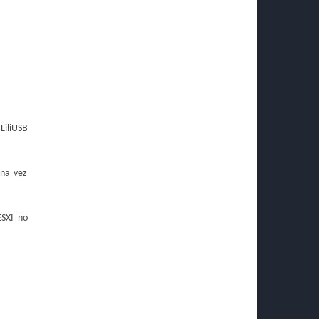
iliUSB
una vez
ESXI no