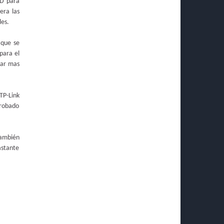
SD para
era las
les.
 que se
para el
har mas
TP-Link
probado
también
astante