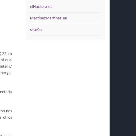
elHacker.net
MartinezMartinez.eu
s4ur0n
 ( 22nm
ará que
ntel i7
energía
tectada
ton nos
e otros