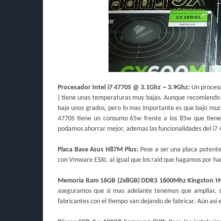
Procesador Intel i7 4770S @ 3.1Ghz ~ 3.9Ghz:
Un procesad
) tiene unas temperaturas muy bajas. Aunque recomiendo 
baje unos grados, pero lo mas importante es que bajo much
4770S tiene un consumo 65w frente a los 85w que tiene
podamos ahorrar mejor, ademas las funcionalidades del i7 4
Placa Base Asus H87M Plus:
Pese a ser una placa potente
con Vmware ESXI, al igual que los raid que hagamos por har
Memoria Ram 16GB (2x8GB) DDR3 1600Mhz Kingston H
aseguramos que si mas adelante tenemos que ampliar, 
fabricantes con el tiempo van dejando de fabricar. Aún así