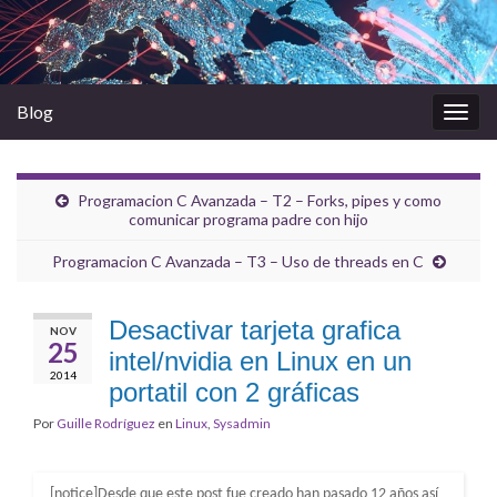
Blog
Alter
la
nave
Programacion C Avanzada – T2 – Forks, pipes y como
comunicar programa padre con hijo
Programacion C Avanzada – T3 – Uso de threads en C
Desactivar tarjeta grafica
NOV
25
intel/nvidia en Linux en un
2014
portatil con 2 gráficas
Por
Guille Rodríguez
en
Linux
,
Sysadmin
[notice]Desde que este post fue creado han pasado 12 años así