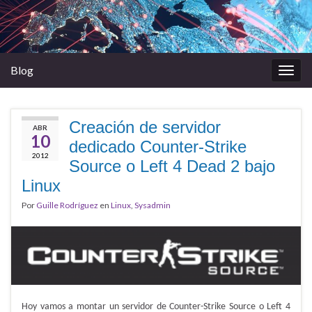
Blog
Alter
la
nave
Creación de servidor
ABR
10
dedicado Counter-Strike
2012
Source o Left 4 Dead 2 bajo
Linux
Por
Guille Rodríguez
en
Linux
,
Sysadmin
Hoy vamos a montar un servidor de Counter-Strike Source o Left 4