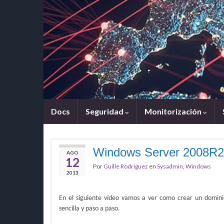
Docs
Seguridad
Monitorización
Windows Server 2008R2 –
AGO
12
Por
Guille Rodríguez
en
Sysadmin
,
Windows
2013
En el siguiente vídeo vamos a ver como crear un domini
sencilla y paso a paso.