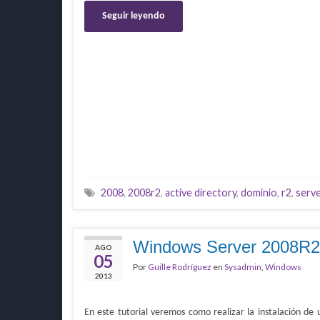
Seguir leyendo
2008
,
2008r2
,
active directory
,
dominio
,
r2
,
serv
Windows Server 2008R2 –
AGO
05
Por
Guille Rodríguez
en
Sysadmin
,
Windows
2013
En este tutorial veremos como realizar la instalación d