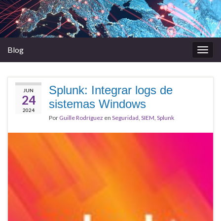
Blog
Alter
la
nave
Splunk: Integrar logs de
JUN
24
sistemas Windows
2024
Por
Guille Rodríguez
en
Seguridad
,
SIEM
,
Splunk