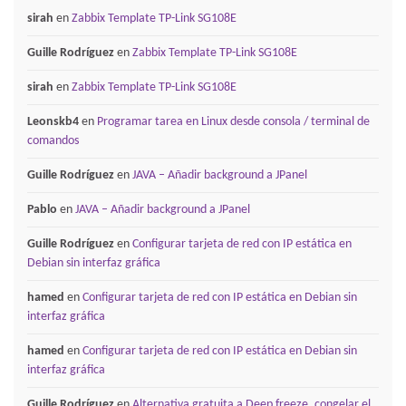
sirah
en
Zabbix Template TP-Link SG108E
Guille Rodríguez
en
Zabbix Template TP-Link SG108E
sirah
en
Zabbix Template TP-Link SG108E
Leonskb4
en
Programar tarea en Linux desde consola / terminal de
comandos
Guille Rodríguez
en
JAVA – Añadir background a JPanel
Pablo
en
JAVA – Añadir background a JPanel
Guille Rodríguez
en
Configurar tarjeta de red con IP estática en
Debian sin interfaz gráfica
hamed
en
Configurar tarjeta de red con IP estática en Debian sin
interfaz gráfica
hamed
en
Configurar tarjeta de red con IP estática en Debian sin
interfaz gráfica
Guille Rodríguez
en
Alternativa gratuita a Deep freeze, congelar el