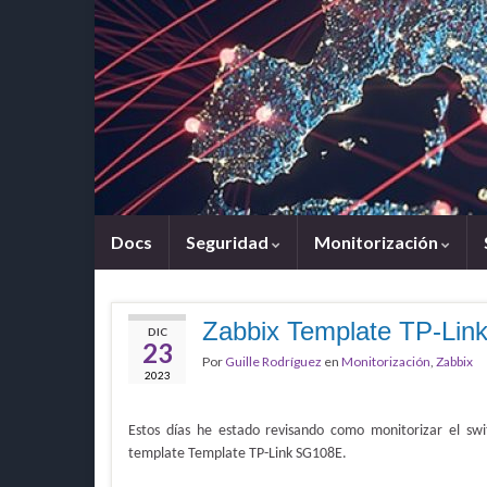
Docs
Seguridad
Monitorización
Zabbix Template TP-Li
DIC
23
Por
Guille Rodríguez
en
Monitorización
,
Zabbix
2023
Estos días he estado revisando como monitorizar el sw
template Template TP-Link SG108E.