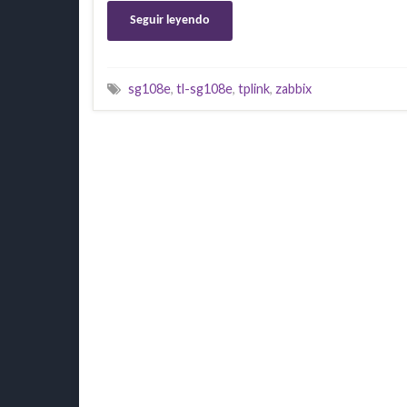
Seguir leyendo
sg108e
,
tl-sg108e
,
tplink
,
zabbix