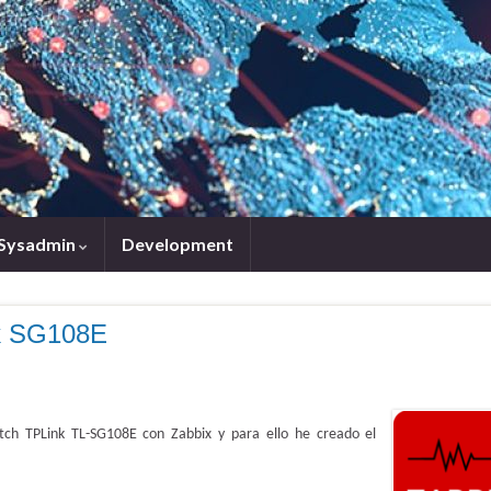
Sysadmin
Development
nk SG108E
itch TPLink TL-SG108E con Zabbix y para ello he creado el