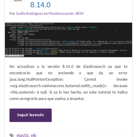
8.14.0
Por
Guille Rodríguez
en
Monitorización
,
SIEM
No actualices a la versión 8.14.0 de Elasticsearch ya que te
encontrarás que no enciende y que da un error
java.lang.NullPointerException: Cannot invoke
«org.elasticsearch.nativeaccess.Systemd.notify_ready()» because
«this.systemd» is null. Si ya lo has hecho, en este tutorial te indico
como arregrarlo para que vuelva a levantar.
Seguir leyendo
elastic
,
elk