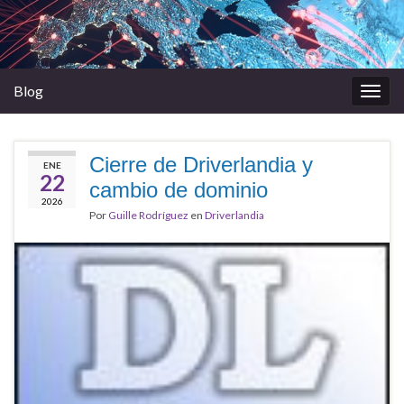
Blog
Alter
la
nave
Cierre de Driverlandia y
ENE
22
cambio de dominio
2026
Por
Guille Rodríguez
en
Driverlandia