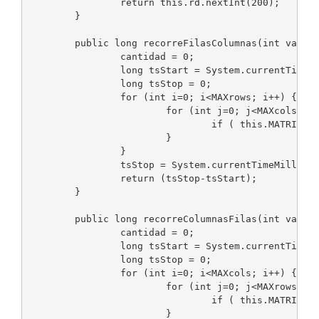
		return this.rd.nextInt(200);

	}

	public long recorreFilasColumnas(int value) {

		cantidad = 0;

		long tsStart = System.currentTimeMillis(); 

		long tsStop = 0;

		for (int i=0; i<MAXrows; i++) {

			for (int j=0; j<MAXcols; j++) {

				if ( this.MATRIX[i][j] == value ) { cantidad++; } 

			}

		}

		tsStop = System.currentTimeMillis();

		return (tsStop-tsStart);

	}

	public long recorreColumnasFilas(int value) {

		cantidad = 0;

		long tsStart = System.currentTimeMillis(); 

		long tsStop = 0;

		for (int i=0; i<MAXcols; i++) {

			for (int j=0; j<MAXrows; j++) {

				if ( this.MATRIX[j][i] == value ) { cantidad++; } 

			}
