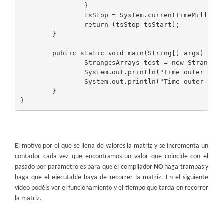
		}

		tsStop = System.currentTimeMillis();

		return (tsStop-tsStart);

	}	

	public static void main(String[] args) {

		StrangesArrays test = new StrangesArrays();

		System.out.println("Time outer rows - inner cols: "+test.recorreFilasColumnas(10));

		System.out.println("Time outer cols - inner rows: "+test.recorreColumnasFilas(10));

	}

El motivo por el que se llena de valores la matriz y se incrementa un
contador cada vez que encontramos un valor que coincide con el
pasado por parámetro es para que el compilador
NO
haga trampas y
haga que el ejecutable haya de recorrer la matriz. En el siguiente
vídeo podéis ver el funcionamiento y el tiempo que tarda en recorrer
la matriz.