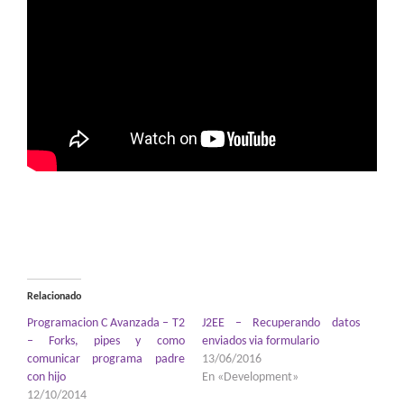
Relacionado
Programacion C Avanzada – T2
J2EE – Recuperando datos
– Forks, pipes y como
enviados via formulario
comunicar programa padre
13/06/2016
con hijo
En «Development»
12/10/2014