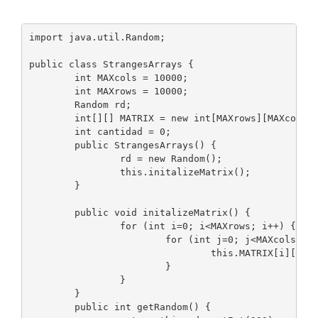
import java.util.Random;

public class StrangesArrays {

	int MAXcols = 10000;

	int MAXrows = 10000;

	Random rd;

	int[][] MATRIX = new int[MAXrows][MAXcols];

	int cantidad = 0;

	public StrangesArrays() {

		rd = new Random();

		this.initalizeMatrix();		

	}

	public void initalizeMatrix() {

		for (int i=0; i<MAXrows; i++) {

			for (int j=0; j<MAXcols; j++) {

				this.MATRIX[i][j] = this.getRandom();

			}

		}

	}

	public int getRandom() {
