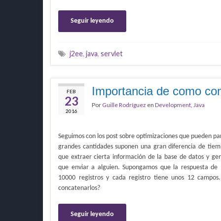
Seguir leyendo
j2ee
,
java
,
servlet
Importancia de como con
FEB
23
Por
Guille Rodríguez
en
Development
,
Java
2016
Seguimos con los post sobre optimizaciones que pueden pa
grandes cantidades suponen una gran diferencia de ti
que extraer cierta información de la base de datos y g
que enviar a alguien. Supongamos que la respuesta de 
10000 registros y cada registro tiene unos 12 campos
concatenarlos?
Seguir leyendo