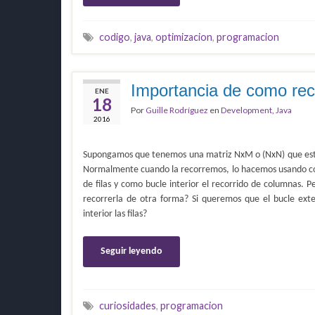
codigo
,
java
,
optimizacion
,
programacion
Importancia de como rec
ENE
18
Por
Guille Rodríguez
en
Development
,
Java
2016
Supongamos que tenemos una matriz NxM o (NxN) que esta
Normalmente cuando la recorremos, lo hacemos usando com
de filas y como bucle interior el recorrido de columnas. 
recorrerla de otra forma? Si queremos que el bucle exte
interior las filas?
Seguir leyendo
curiosidades
,
programacion