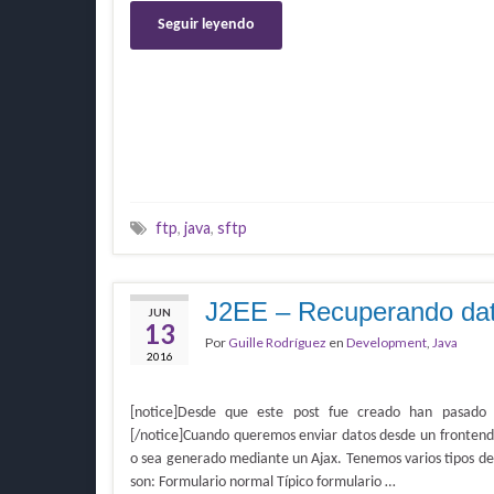
Seguir leyendo
ftp
,
java
,
sftp
J2EE – Recuperando dato
JUN
13
Por
Guille Rodríguez
en
Development
,
Java
2016
[notice]Desde que este post fue creado han pasado
[/notice]Cuando queremos enviar datos desde un frontend 
o sea generado mediante un Ajax. Tenemos varios tipos d
son: Formulario normal Típico formulario …