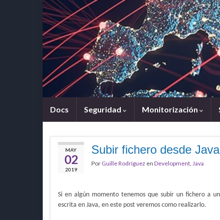
Docs
Seguridad
Monitorización
Subir fichero desde Jav
MAY
02
Por
Guille Rodríguez
en
Development
,
Java
2019
Si en algún momento tenemos que subir un fichero a un
escrita en Java, en este post veremos como realizarlo.