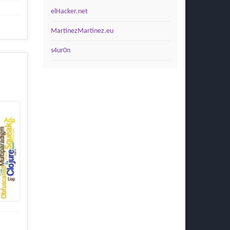
elHacker.net
MartinezMartinez.eu
s4ur0n