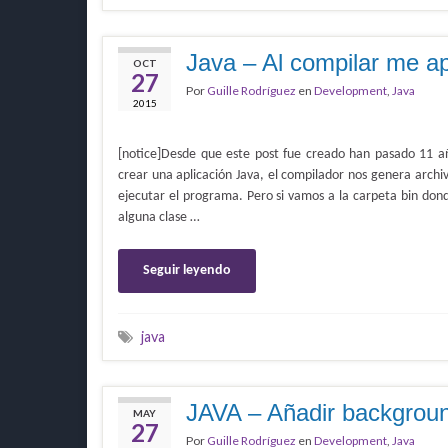
Java – Al compilar me a
OCT
27
Por
Guille Rodríguez
en
Development
,
Java
2015
[notice]Desde que este post fue creado han pasado 11 a
crear una aplicación Java, el compilador nos genera archiv
ejecutar el programa. Pero si vamos a la carpeta bin do
alguna clase …
Seguir leyendo
java
JAVA – Añadir backgrou
MAY
27
Por
Guille Rodríguez
en
Development
,
Java