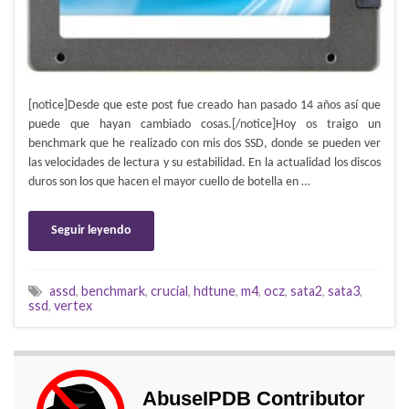
[notice]Desde que este post fue creado han pasado 14 años así que
puede que hayan cambiado cosas.[/notice]Hoy os traigo un
benchmark que he realizado con mis dos SSD, donde se pueden ver
las velocidades de lectura y su estabilidad. En la actualidad los discos
duros son los que hacen el mayor cuello de botella en …
Seguir leyendo
assd
,
benchmark
,
crucial
,
hdtune
,
m4
,
ocz
,
sata2
,
sata3
,
ssd
,
vertex