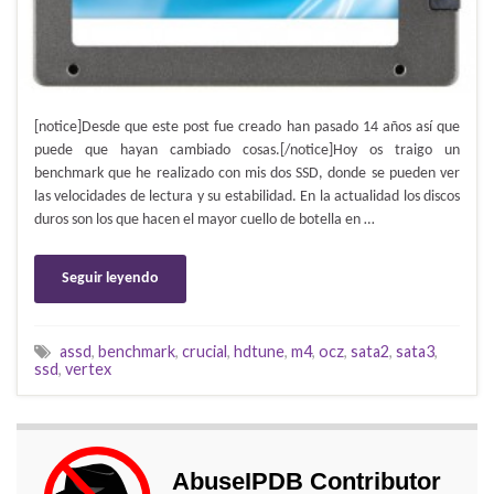
[notice]Desde que este post fue creado han pasado 14 años así que
puede que hayan cambiado cosas.[/notice]Hoy os traigo un
benchmark que he realizado con mis dos SSD, donde se pueden ver
las velocidades de lectura y su estabilidad. En la actualidad los discos
duros son los que hacen el mayor cuello de botella en …
Seguir leyendo
assd
,
benchmark
,
crucial
,
hdtune
,
m4
,
ocz
,
sata2
,
sata3
,
ssd
,
vertex