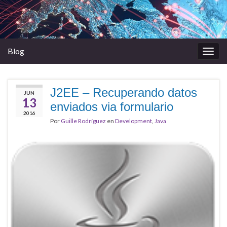
Blog
Alter
la
nave
J2EE – Recuperando datos
JUN
13
enviados via formulario
2016
Por
Guille Rodríguez
en
Development
,
Java