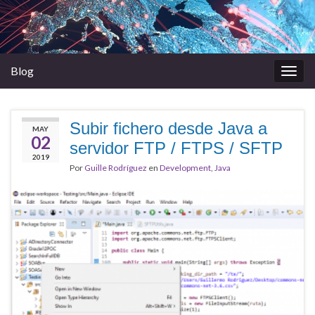
Blog
Alter
la
nave
Subir fichero desde Java a
MAY
02
servidor FTP / FTPS / SFTP
2019
Por
Guille Rodríguez
en
Development
,
Java